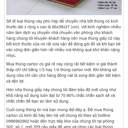
Sở dĩ loại thùng này phù hợp để chuyển nhà bởi thùng có kích
thước dài x rộng x cao là 66x38x37 (cm). với kinh nghiệm nhiều
năm làm dịch vụ chuyển nhà chuyển văn phòng cho khách
hàng chúng tôi khuyên khách hàng nên mua thùng giấy cũ này
bởi kích thước của nó rất vừa vặn để đóng gói đồ và khi bạn bê
vác cũng đơn giản hơn rất nhiều mà không quá khó khăn nặng
nhọc.
Mua thùng carton cũ giá rẻ này cũng rất tiết kiệm vì giá thành
thấp chỉ chỉ bằng 1/3 hay 1/4 thùng carton mới. Khi không sử
dụng nữa chỉ cần cho hàng đồng nát là xong đơn giản tiết kiệm
và tiện lợi.
Hơn nữa thùng giấy này chúng tôi đảm bảo độ mới cũng như
khả năng sử dụng luôn đạt từ 70-80% chắc chắn sạch sẽ và
chắc chắn để bạn an tâm sử dụng.
Cuối cùng thông tin mà bạn mong đợi đây ạ. Để mua thùng
carton cũ kinh đô hãy liên hệ với chúng tôi theo số hotline:
0986962962 hoặc đến trực tiếp kho của chúng tôi tại phòng
302, số 1, ngõ 329 cầu giấy để xem và chọn các loại thùng