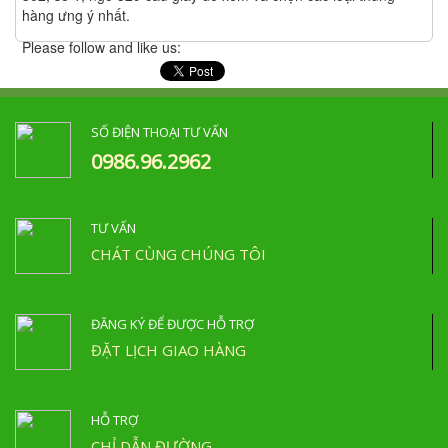
hàng ưng ý nhất.
Please follow and like us:
SỐ ĐIỆN THOẠI TƯ VẤN
0986.96.2962
TƯ VẤN
CHÁT CÙNG CHÚNG TÔI
ĐĂNG KÝ ĐỂ ĐƯỢC HỖ TRỢ
ĐẶT LỊCH GIAO HÀNG
HỖ TRỢ
CHỈ DẪN ĐƯỜNG